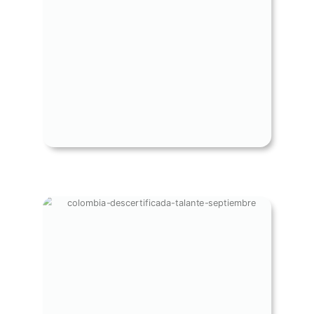
GOODBYE MADURO, DEMOCRACY
IS BACK! - ENERO 2026
COLOMBIA DESCERTIFICADA -
¿FRACASO O ESTRATEGIA?