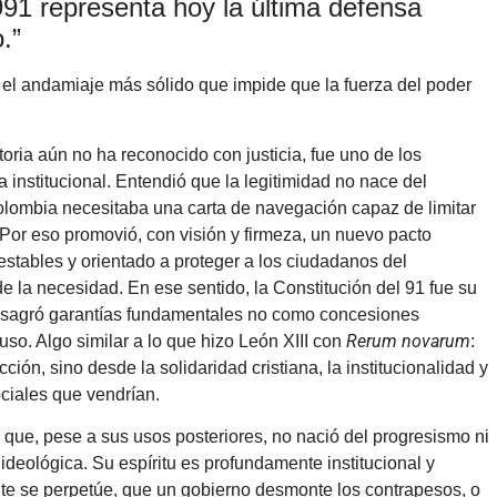
991 representa hoy la última defensa
.”
 el andamiaje más sólido que impide que la fuerza del poder
oria aún no ha reconocido con justicia, fue uno de los
 institucional. Entendió que la legitimidad no nace del
olombia necesitaba una carta de navegación capaz de limitar
 Por eso promovió, con visión y firmeza, un nuevo pacto
 estables y orientado a proteger a los ciudadanos del
 la necesidad. En ese sentido, la Constitución del 91 fue su
onsagró garantías fundamentales no como concesiones
Rerum novarum
uso. Algo similar a lo que hizo León XIII con
:
ión, sino desde la solidaridad cristiana, la institucionalidad y
ociales que vendrían.
 que, pese a sus usos posteriores, no nació del progresismo ni
deológica. Su espíritu es profundamente institucional y
te se perpetúe, que un gobierno desmonte los contrapesos, o