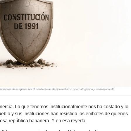
 avanzada de imágenes por IA con técnicas de hiperrealismo cinematográfico y renderizado 8K.
ercia. Lo que tenemos institucionalmente nos ha costado y lo
eblo y sus instituciones han resistido los embates de quienes
dosa república bananera. Y en esa reyerta,