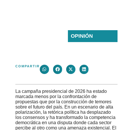
Giovanni Alberto
LA
Rocha Mahecha
CAMPAÑA
miércoles 17
junio 2026
DEL
OPINIÓN
MIEDO
COMPARTIR
La campaña presidencial de 2026 ha estado
marcada menos por la confrontación de
propuestas que por la construcción de temores
sobre el futuro del país. En un escenario de alta
polarización, la retórica política ha desplazado
los consensos y ha transformado la competencia
democrática en una disputa donde cada sector
percibe al otro como una amenaza existencial. El