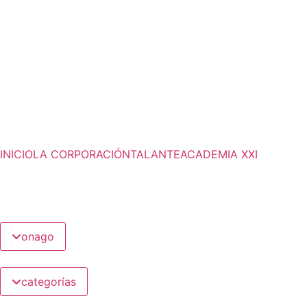
INICIO
LA CORPORACIÓN
TALANTE
ACADEMIA XXI
onago
categorías