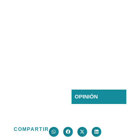
Juan Pablo
¿MERCADO
Camacho Salazar
O
martes 09 junio
ESTADO?
2026
OPINIÓN
COMPARTIR