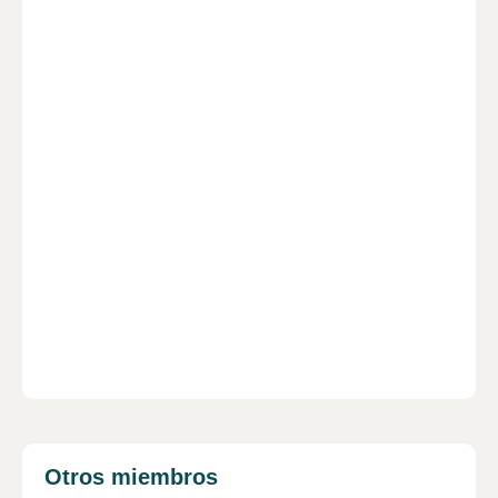
Información
Publicaciones
Actividad
Grupos
Nombre
Andrés
Apellidos
Krohne Rivadeneira
Otros miembros