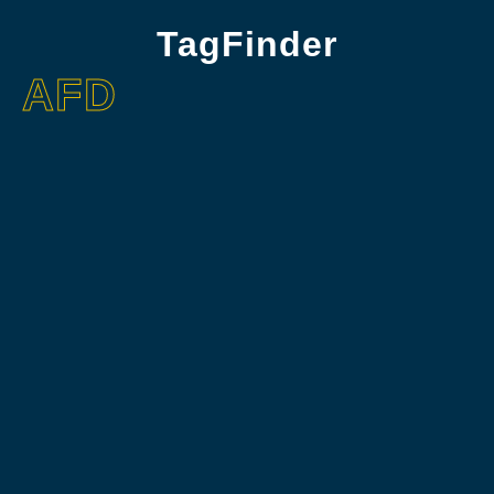
TagFinder
AFD