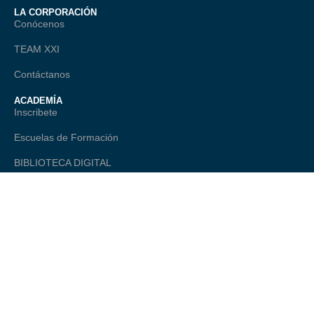
LA CORPORACIÓN
Conócenos
TEAM XXI
Contáctanos
ACADEMÍA
Inscribete
Escuelas de Formación
BIBLIOTECA DIGITAL
TALANTE
ONAGO - Observatorio Nacional
Comité Editorial
LEGAL
Política de Privacidad
Términos Legales
Preguntas Frecuentes