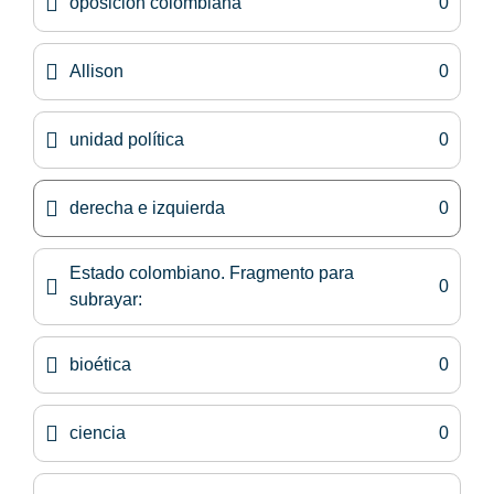
oposición colombiana
0
Allison
0
unidad política
0
derecha e izquierda
0
Estado colombiano. Fragmento para
0
subrayar:
bioética
0
ciencia
0