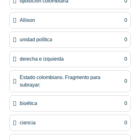
oposición colombiana
0
Allison
0
unidad política
0
derecha e izquierda
0
Estado colombiano. Fragmento para
0
subrayar:
bioética
0
ciencia
0