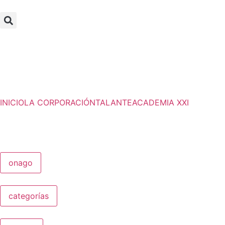
INICIO
LA CORPORACIÓN
TALANTE
ACADEMIA XXI
onago
categorías