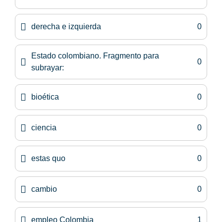
derecha e izquierda
0
Estado colombiano. Fragmento para
0
subrayar:
bioética
0
ciencia
0
estas quo
0
cambio
0
empleo Colombia
1