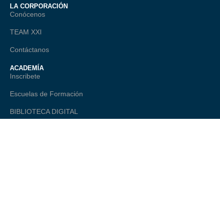
LA CORPORACIÓN
Conócenos
TEAM XXI
Contáctanos
ACADEMÍA
Inscribete
Escuelas de Formación
BIBLIOTECA DIGITAL
TALANTE
ONAGO - Observatorio Nacional
Comité Editorial
LEGAL
Política de Privacidad
Términos Legales
Preguntas Frecuentes