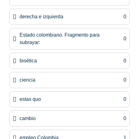
derecha e izquierda
0
Estado colombiano. Fragmento para
0
subrayar:
bioética
0
ciencia
0
estas quo
0
cambio
0
empleo Colombia
1