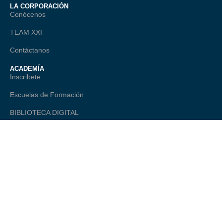
LA CORPORACIÓN
Conócenos
TEAM XXI
Contáctanos
ACADEMÍA
Inscribete
Escuelas de Formación
BIBLIOTECA DIGITAL
TALANTE
ONAGO - Observatorio Nacional
Comité Editorial
LEGAL
Política de Privacidad
Términos Legales
Preguntas Frecuentes