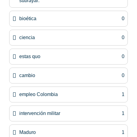
subrayar:
bioética
0
ciencia
0
estas quo
0
cambio
0
empleo Colombia
1
intervención militar
1
Maduro
1