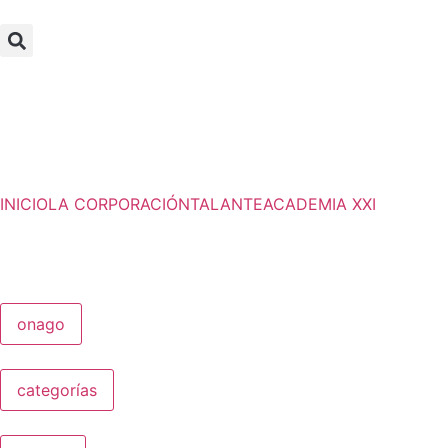
INICIO
LA CORPORACIÓN
TALANTE
ACADEMIA XXI
onago
categorías