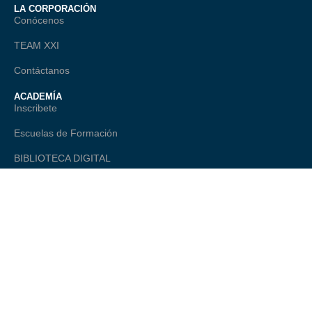
LA CORPORACIÓN
Conócenos
TEAM XXI
Contáctanos
ACADEMÍA
Inscribete
Escuelas de Formación
BIBLIOTECA DIGITAL
TALANTE
ONAGO - Observatorio Nacional
Comité Editorial
LEGAL
Política de Privacidad
Términos Legales
Preguntas Frecuentes