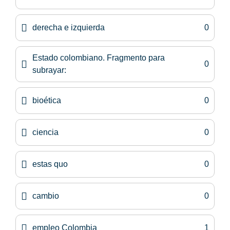
derecha e izquierda
0
Estado colombiano. Fragmento para
0
subrayar:
bioética
0
ciencia
0
estas quo
0
cambio
0
empleo Colombia
1