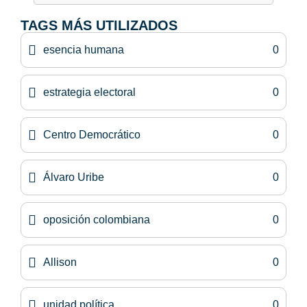
TAGS MÁS UTILIZADOS
esencia humana
0
estrategia electoral
0
Centro Democrático
0
Álvaro Uribe
0
oposición colombiana
0
Allison
0
unidad política
0