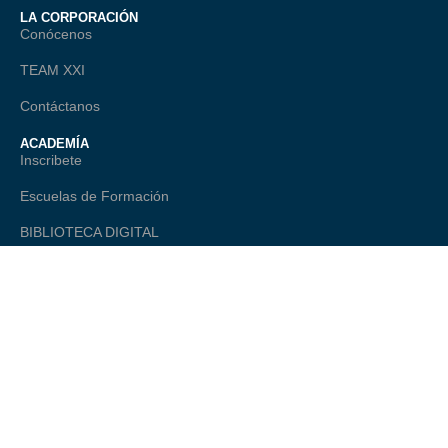
LA CORPORACIÓN
Conócenos
TEAM XXI
Contáctanos
ACADEMÍA
Inscribete
Escuelas de Formación
BIBLIOTECA DIGITAL
TALANTE
ONAGO - Observatorio Nacional
Comité Editorial
LEGAL
Política de Privacidad
Términos Legales
Preguntas Frecuentes