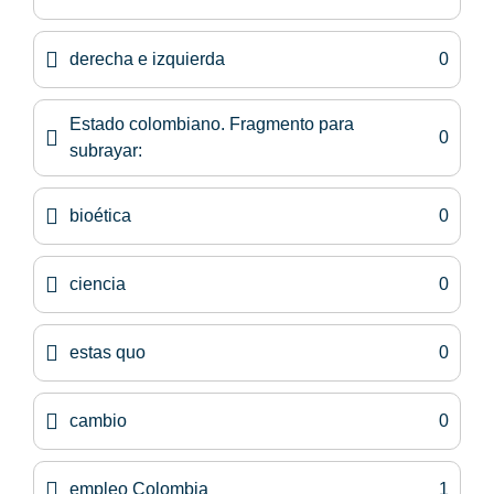
derecha e izquierda
0
Estado colombiano. Fragmento para
0
subrayar:
bioética
0
ciencia
0
estas quo
0
cambio
0
empleo Colombia
1