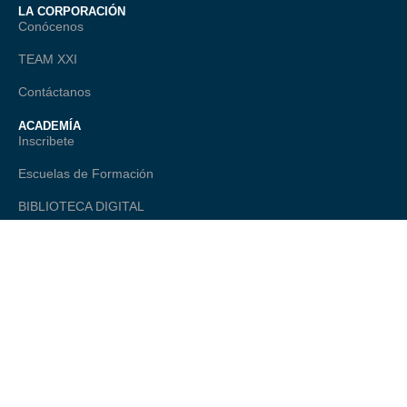
LA CORPORACIÓN
Conócenos
TEAM XXI
Contáctanos
ACADEMÍA
Inscribete
Escuelas de Formación
BIBLIOTECA DIGITAL
TALANTE
ONAGO - Observatorio Nacional
Comité Editorial
LEGAL
Política de Privacidad
Términos Legales
Preguntas Frecuentes