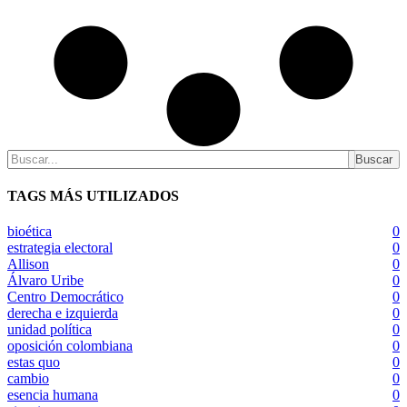
Buscar
TAGS MÁS UTILIZADOS
bioética
0
estrategia electoral
0
Allison
0
Álvaro Uribe
0
Centro Democrático
0
derecha e izquierda
0
unidad política
0
oposición colombiana
0
estas quo
0
cambio
0
esencia humana
0