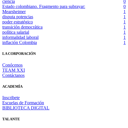
ciencia
0
Estado colombiano. Fragmento para subrayar:
0
Mearsheimer
1
disputa potencias
1
poder estratégico
1
transición democrática
1
política salarial
1
informalidad laboral
1
inflación Colombia
1
LA CORPORACIÓN
Conócenos
TEAM XXI
Contáctanos
ACADEMÍA
Inscribete
Escuelas de Formación
BIBLIOTECA DIGITAL
TALANTE