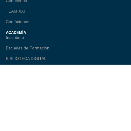
Conócenos
TEAM XXI
Contáctanos
ACADEMÍA
Inscribete
Escuelas de Formación
BIBLIOTECA DIGITAL
TALANTE
ONAGO - Observatorio Nacional
Comité Editorial
LEGAL
Política de Privacidad
Términos Legales
Preguntas Frecuentes