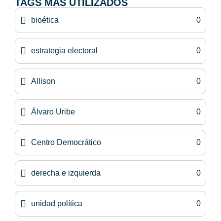
TAGS MÁS UTILIZADOS
bioética
0
estrategia electoral
0
Allison
0
Álvaro Uribe
0
Centro Democrático
0
derecha e izquierda
0
unidad política
0